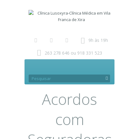
9h às 19h
263 278 646 ou 918 331 523
Acordos
com