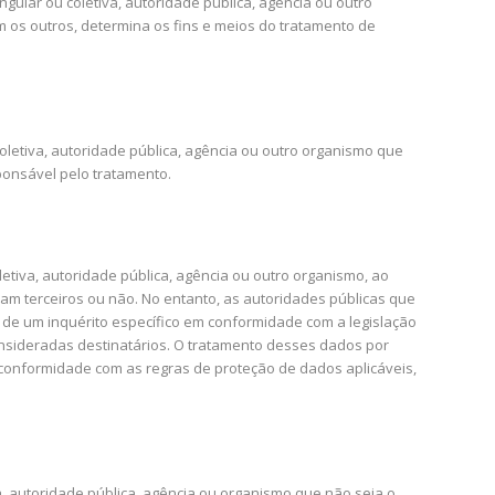
gular ou coletiva, autoridade pública, agência ou outro
 os outros, determina os fins e meios do tratamento de
letiva, autoridade pública, agência ou outro organismo que
onsável pelo tratamento.
etiva, autoridade pública, agência ou outro organismo, ao
am terceiros ou não. No entanto, as autoridades públicas que
de um inquérito específico em conformidade com a legislação
sideradas destinatários. O tratamento desses dados por
conformidade com as regras de proteção de dados aplicáveis,
a, autoridade pública, agência ou organismo que não seja o