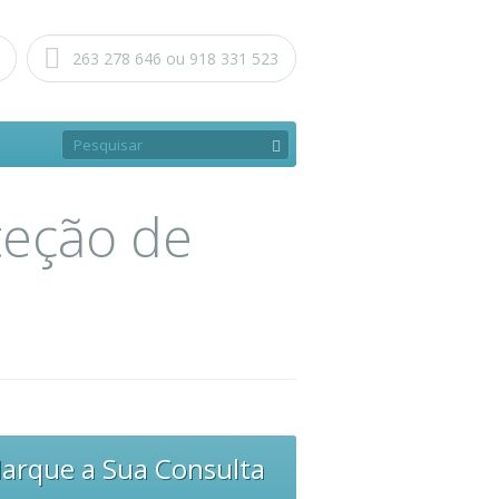
263 278 646 ou 918 331 523
oteção de
arque a Sua Consulta