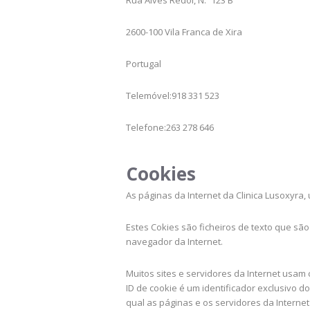
Rua Alves Redol, N.º 123 B
2600-100 Vila Franca de Xira
Portugal
Telemóvel:918 331 523
Telefone:263 278 646
Cookies
As páginas da Internet da Clinica Lusoxyra,
Estes Cokies são ficheiros de texto que s
navegador da Internet.
Muitos sites e servidores da Internet usa
ID de cookie é um identificador exclusivo d
qual as páginas e os servidores da Interne