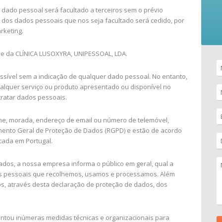
ado pessoal será facultado a terceiros sem o prévio
 dos dados pessoais que nos seja facultado será cedido, por
rketing.
de da CLÍNICA LUSOXYRA, UNIPESSOAL, LDA.
 possível sem a indicação de qualquer dado pessoal. No entanto,
lquer serviço ou produto apresentado ou disponível no
tratar dados pessoais.
e, morada, endereço de email ou número de telemóvel,
ento Geral de Proteção de Dados (RGPD) e estão de acordo
cada em Portugal.
ados, a nossa empresa informa o público em geral, qual a
dos pessoais que recolhemos, usamos e processamos. Além
os, através desta declaração de proteção de dados, dos
entou inúmeras medidas técnicas e organizacionais para