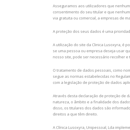
Asseguramos aos utilizadores que nenhum d
consentimento do seu titular e que nenhum
via gratuita ou comercial, a empresas de ma
A proteção dos seus dados é uma priorida
A utilização do site da Clinica Lusoxyra, é
se uma pessoa ou empresa deseja usar qua
nosso site, pode ser necessário recolher e 
O tratamento de dados pessoais, como nom
segue as normas estabelecidas no Regulam
com a legislação de proteção de dados apli
Através desta declaração de proteção de d
natureza, o âmbito e a finalidade dos da
disso, os titulares dos dados são informad
direitos a que têm direito.
A Clínica Lusoxyra, Unipessoal, Lda implem