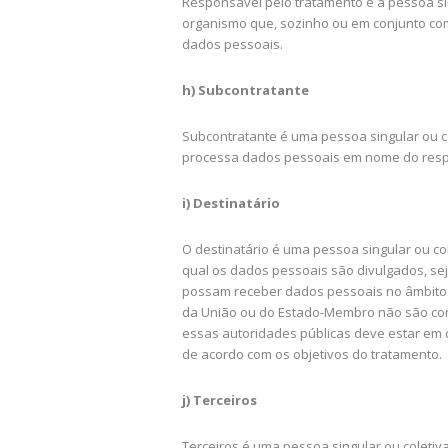
Responsável pelo tratamento é a pessoa sin
organismo que, sozinho ou em conjunto com
dados pessoais.
h) Subcontratante
Subcontratante é uma pessoa singular ou co
processa dados pessoais em nome do resp
i) Destinatário
O destinatário é uma pessoa singular ou col
qual os dados pessoais são divulgados, sej
possam receber dados pessoais no âmbito 
da União ou do Estado-Membro não são con
essas autoridades públicas deve estar em 
de acordo com os objetivos do tratamento.
j) Terceiros
Terceiros é uma pessoa singular ou coletiv