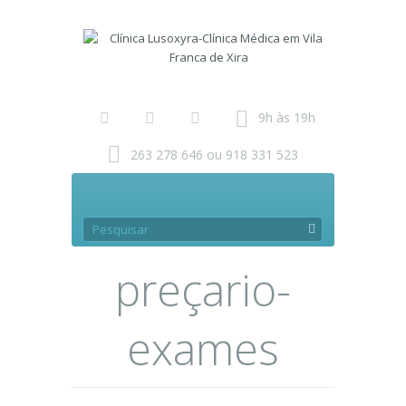
9h às 19h
263 278 646 ou 918 331 523
preçario-
exames