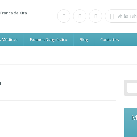
9h às 19h
s Médicas
Exames Diagnóstico
Blog
Contactos
a
M