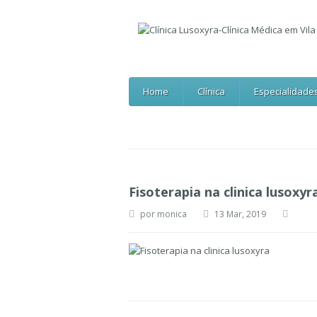
Home
Clínica
Especialidade
Fisoterapia na clinica lusoxyr
por
monica
13 Mar, 2019