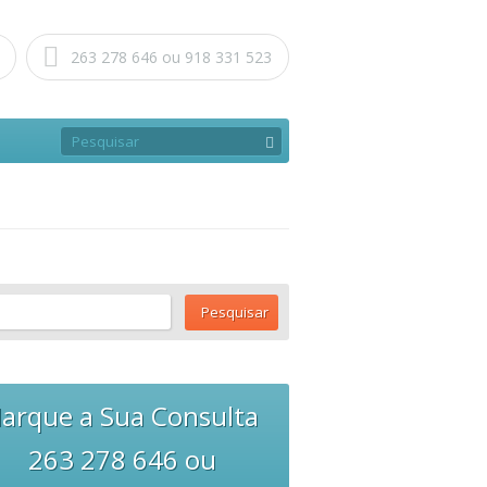
263 278 646 ou 918 331 523
arque a Sua Consulta
263 278 646 ou